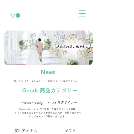
News
24/10/3
「ウェルカムボード」に秋デザイン/花デザインが登場！
Goods 商品カテゴリー
〜hareori design｜ハレオリデザイン〜
「hareori(ハレオリ)が
ご
用意した背景デザインや装飾」
＋「ご自身がスマホやカメラで撮影した人物」を組み合わせて
グッズやギフトが簡単に作れます。
演出アイテム
ギフト