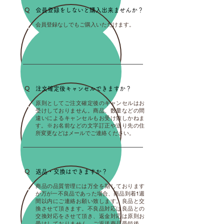
Q
会員登録をしないと購入出来ませんか？
会員登録なしでもご購入いただけます。
A
Q
注文確定後キャンセルできますか？
原則としてご注文確定後のキャンセルはお
A
受けしておりません。商品、数量などの間
違いによるキャンセルもお受け致しかねま
す。​※お名前などの文字訂正や送り先の住
所変更などはメールでご連絡ください。
Q
返品・交換はできますか？
商品の品質管理には万全を期しております
A
が万が一不良品であった場合、商品到着1週
間以内にご連絡お願い致します。良品と交
換させて頂きます。不良品対応は良品との
交換対応をさせて頂き、返金対応は原則お
受けしておりません。ご返送商品受領後、