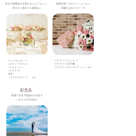
挙式や披露宴の会場をおふたりらしく、
結婚内祝いやゲスト一人一人に
華やかに演出する装飾品に
感謝を込めたギフトを
・ウェルカムボード
・プチギフト(クッキー)
<ステンドグラス>​
・プチギフト(金平糖)
<シルエット>​
・プチギフト(ルイボスティー) etc.
<ジオラマ>​
・席札
<スマホスタンド>​ etc.
記念品
前撮り写真や結婚式の写真を
一生ものの記念品に