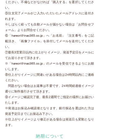
ください。不備などがなければ「購入する」を選択してくださ
い。
⑤注文完了メールがご入力いただいたメールアドレスに送付さ
れます。
※しばらく経っても自動メールが届かない場合は「お問合せフ
ォーム」よりお問合せください。
⑥「hareori＠inac365.co.jp」へ「お名前」「注文番号」をご記
載頂き、「画像ファイル」を添付してメールを送付してくださ
い。
⑦最長3営業日以内に仕上がりイメージ、発送予定日をメールに
てお送りさせて頂きます。
※「hareori＠inac365.co.jp」のメールを受信できるようにお願
いします。
⑧仕上がりイメージに間違いがある場合は24時間以内にご連絡
ください。
問題がない場合はお返事は不要です、24時間経過後イメージ
通りに制作進行させて頂きます。
⑨イメージご確認完了後、最長2週間でご指定の場所にお届けい
たします。
※発送はお振込み確認後となります、銀行振込を選ばれた方は
発送予定日までにお振込み下さい。
※仕上がりイメージより修正がある場合は発送日も変動となり
ます。
納期について