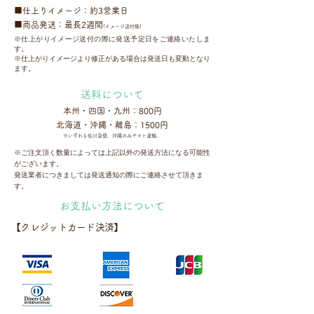
■仕上りイメージ：約3営業日
■商品発送：最長2週間
(イメージ送付後)
※
仕上がりイメージ送付の際に発送予定日をご連絡いたしま
す。
※仕上がりイメージより修正がある場合は発送日も変動となり
ます。
送料について
本州・四国・九州：800円
北海道・沖縄・離島：1500円
※いずれも佐川急便。沖縄のみ
ヤマト運輸。
※ご注文頂く数量によっては上記以外の発送方法になる可能性
がございます。
発送業者につきましては発送通知の際にご連絡させて頂きま
す。
お支払い方法について
【クレジットカード決済】