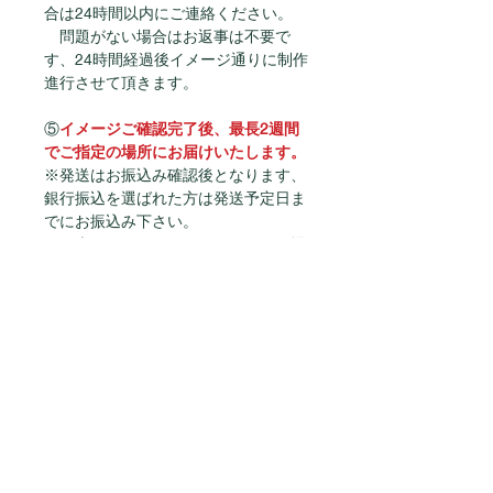
合は24時間以内にご連絡ください。
　問題がない場合はお返事は不要で
す、24時間経過後イメージ通りに制作
進行させて頂きます。
⑤
イメージご確認完了後、最長2週間
でご指定の場所にお届けいたします。
※発送はお振込み確認後となります、
銀行振込を選ばれた方は発送予定日ま
でにお振込み下さい。
※仕上がりイメージより修正がある場
合は発送日も変動となります。
サイズについて
横幅60mm×高さ95ｍｍ
詳細
内容：金平糖50ｇ入り
賞味期限：製造日から１年
商品カテゴリー
ご注文方法