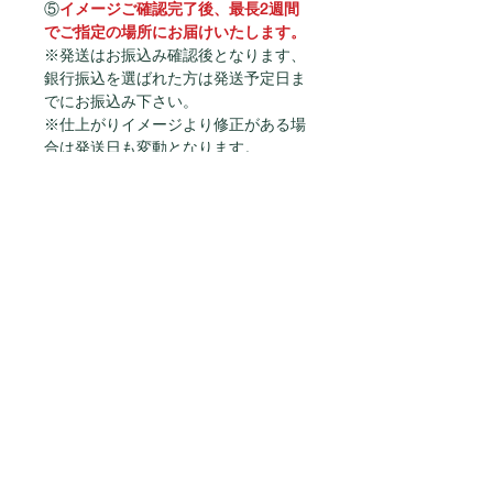
⑤
イメージご確認完了後、最長2週間
でご指定の場所にお届けいたします。
※発送はお振込み確認後となります、
銀行振込を選ばれた方は発送予定日ま
でにお振込み下さい。
※仕上がりイメージより修正がある場
合は発送日も変動となります。
サイズについて
横幅：約18cm 高さ：約20cm
付属品
金属脚パーツ付き
商品カテゴリー
ご注文方法
─────────
──────────
お届けまでの流れ
演出アイテム
納期・送料について
ギフト
お支払い方法に
ついて
​記念品
会社概要・規約