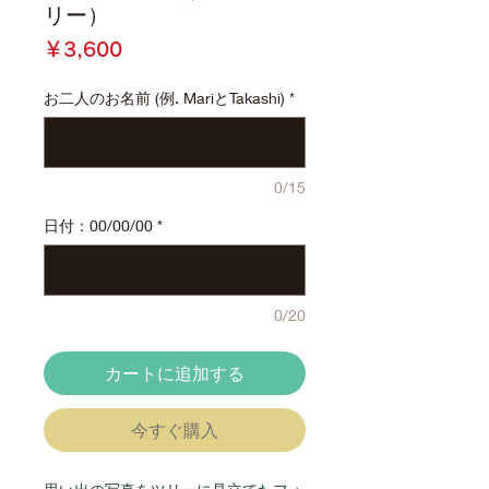
リー）
価
￥3,600
格
お二人のお名前 (例. MariとTakashi)
*
0/15
日付：00/00/00
*
0/20
カートに追加する
今すぐ購入